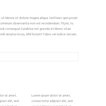
t ut labore et dolore magna aliqua. Sed haec quis possit
A communi observantia non est recedendum. Tityre, tu
odi consequat.Curabitur est gravida et libero vitae
endi senatus locus, nihil horum? Fabio vel iudice vincam,
or sit amet,
Lorem ipsum dolor sit amet,
isici elit, sed
consectetur adipisici elit, sed