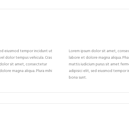
 sed eiusmod tempor incidunt ut
Lorem ipsum dolor sit amet, consect
vel dolor tempus vehicula. Cras
labore et dolore magna aliqua. Phas
dolor sit amet, consectetur
mattis iudicium purus sit amet fer
 dolore magna aliqua. Plura mihi
adipisici elit, sed eiusmod tempor 
bona sunt.