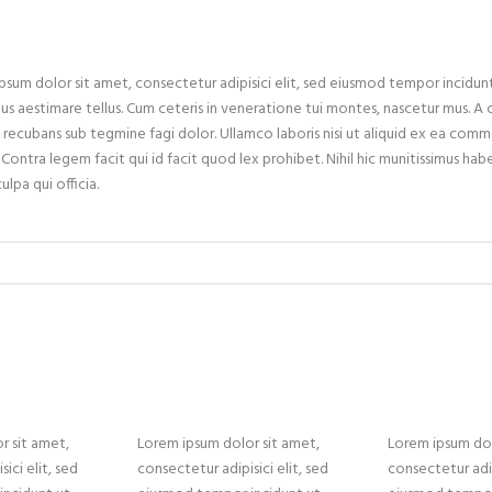
psum dolor sit amet, consectetur adipisici elit, sed eiusmod tempor incidun
dus aestimare tellus. Cum ceteris in veneratione tui montes, nascetur mus. 
 recubans sub tegmine fagi dolor. Ullamco laboris nisi ut aliquid ex ea comm
 Contra legem facit qui id facit quod lex prohibet. Nihil hic munitissimus hab
culpa qui officia.
r sit amet,
Lorem ipsum dolor sit amet,
Lorem ipsum dol
ici elit, sed
consectetur adipisici elit, sed
consectetur adip