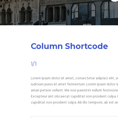
Column Shortcode
1/1
Lorem ipsum dolor sit amet, consectetur adipisici elit,
iudicium purus sit amet fermentum. Lorem ipsum dolor sit
amari petere vellent. Me non paenitet nullum festivior
Excepteur sint obcaecat cupiditat non proident culpa. I
cupiditat non proident culpa. Ab illo tempore, ab est se