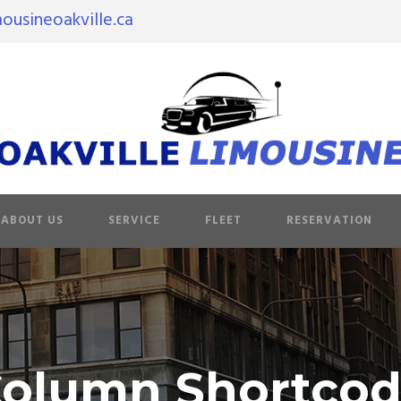
ousineoakville.ca
ABOUT US
SERVICE
FLEET
RESERVATION
olumn Shortco