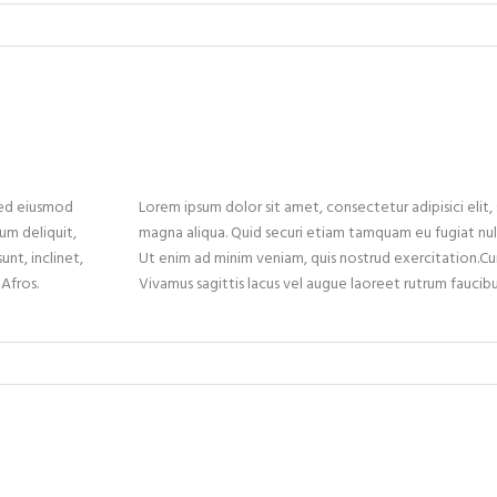
 sed eiusmod
Lorem ipsum dolor sit amet, consectetur adipisici elit
um deliquit,
magna aliqua. Quid securi etiam tamquam eu fugiat null
unt, inclinet,
Ut enim ad minim veniam, quis nostrud exercitation.Cur
 Afros.
Vivamus sagittis lacus vel augue laoreet rutrum faucibus