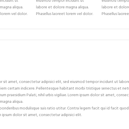
ncidunt ut
eiusmod tempor incidunt ut
eiusmod tempor
 magna aliqua.
labore et dolore magna aliqua.
labore et dolor
 lorem vel dolor.
Phasellus laoreet lorem vel dolor.
Phasellus laoree
 sit amet, consectetur adipisici elit, sed eiusmod tempor incidunt ut labore
 diem certam indicere. Pellentesque habitant morbi tristique senectus et netu
num praesidium Palati, nihil urbis vigiliae. Lorem ipsum dolor sit amet, conse
 magna aliqua.
 ponderibus modulisque suis ratio utitur. Contra legem facit qui id facit quod
ipsum dolor sit amet, consectetur adipisici elit.