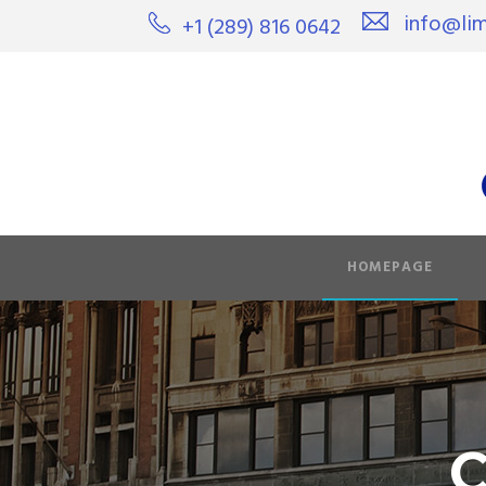
info@lim
+1 (289) 816 0642
HOMEPAGE
C