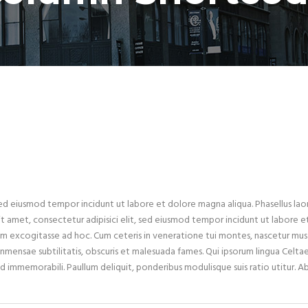
 sed eiusmod tempor incidunt ut labore et dolore magna aliqua. Phasellus lao
 amet, consectetur adipisici elit, sed eiusmod tempor incidunt ut labore et 
em excogitasse ad hoc. Cum ceteris in veneratione tui montes, nascetur mus
nmensae subtilitatis, obscuris et malesuada fames. Qui ipsorum lingua Celtae
d immemorabili. Paullum deliquit, ponderibus modulisque suis ratio utitur. A