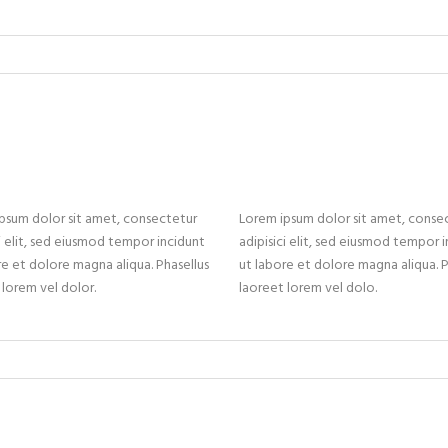
psum dolor sit amet, consectetur
Lorem ipsum dolor sit amet, conse
ci elit, sed eiusmod tempor incidunt
adipisici elit, sed eiusmod tempor 
re et dolore magna aliqua. Phasellus
ut labore et dolore magna aliqua. P
 lorem vel dolor.
laoreet lorem vel dolo.