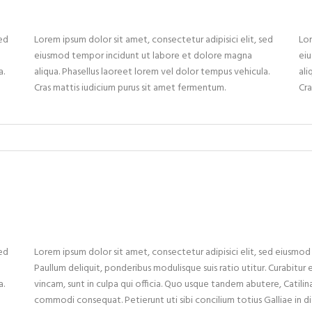
sed
Lorem ipsum dolor sit amet, consectetur adipisici elit, sed
Lor
eiusmod tempor incidunt ut labore et dolore magna
ei
a.
aliqua. Phasellus laoreet lorem vel dolor tempus vehicula.
ali
Cras mattis iudicium purus sit amet fermentum.
Cra
sed
Lorem ipsum dolor sit amet, consectetur adipisici elit, sed eiusmo
Paullum deliquit, ponderibus modulisque suis ratio utitur. Curabitur 
a.
vincam, sunt in culpa qui officia. Quo usque tandem abutere, Catilina
commodi consequat. Petierunt uti sibi concilium totius Galliae in d