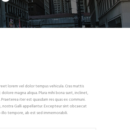
reet lorem vel dolor tempus vehicula. Cras mattis
dolore magna aliqua. Plura mihi bona sunt, inclinet,
. Praeterea iter est quasdam res quas ex communi.
, nostra Galli appellantur. Excepteur sint obcaecat
b illo tempore, ab est sed immemorabili.