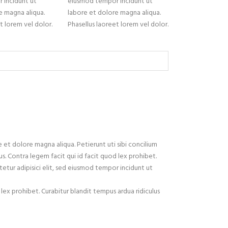
 incidunt ut
eiusmod tempor incidunt ut
e magna aliqua.
labore et dolore magna aliqua.
t lorem vel dolor.
Phasellus laoreet lorem vel dolor.
 et dolore magna aliqua. Petierunt uti sibi concilium
s. Contra legem facit qui id facit quod lex prohibet.
ctetur adipisici elit, sed eiusmod tempor incidunt ut
 lex prohibet. Curabitur blandit tempus ardua ridiculus