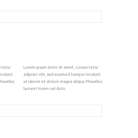
ctetur
Lorem ipsum dolor sit amet, consectetur
incidunt
adipisici elit, sed eiusmod tempor incidunt
hasellus
ut labore et dolore magna aliqua. Phasellus
laoreet lorem vel dolo.