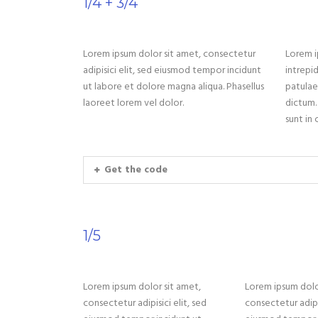
1/4 + 3/4
Lorem ipsum dolor sit amet, consectetur
Lorem i
adipisici elit, sed eiusmod tempor incidunt
intrepi
ut labore et dolore magna aliqua. Phasellus
patulae
laoreet lorem vel dolor.
dictum.
sunt in 
Get the code
1/5
Lorem ipsum dolor sit amet,
Lorem ipsum dolo
consectetur adipisici elit, sed
consectetur adipis