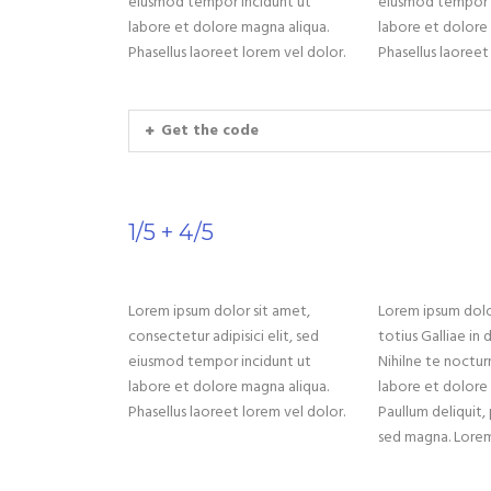
eiusmod tempor incidunt ut
eiusmod tempor i
labore et dolore magna aliqua.
labore et dolore
Phasellus laoreet lorem vel dolor.
Phasellus laoreet
Get the code
1/5 + 4/5
Lorem ipsum dolor sit amet,
Lorem ipsum dolor
consectetur adipisici elit, sed
totius Galliae in
eiusmod tempor incidunt ut
Nihilne te noctur
labore et dolore magna aliqua.
labore et dolore
Phasellus laoreet lorem vel dolor.
Paullum deliquit,
sed magna. Lorem 